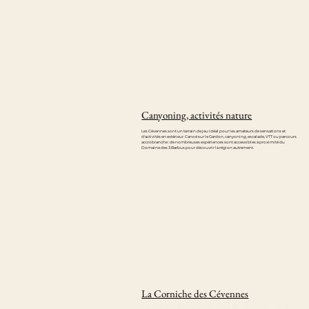
Canyoning, activités nature
Les Cévennes sont un terrain de jeu idéal pour les amateurs de sensations et
d'activités en extérieur. Canoë sur le Gardon, canyoning, escalade, VTT ou parcours
accrobranche : de nombreuses expériences sont accessibles à proximité du
Domaine des 3 Barbus pour découvrir la région autrement.
La Corniche des Cévennes