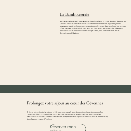
La Bambouseraie
Véritable oasis de verdure aux portes d'Anduze, la Bambouseraie des Cévennes est
une invitation à la promenade et à la détente. Entre bambous géants, jardins
paysagers, bassins et essences venues des quatre coins du monde, ce lieu unique
offre une parenthèse de fraîcheur au cœur des Cévennes. Une sortie idéale pour
profiter de la nature dans un cadre exceptionnel, à seulement 5 minutes du
Domaine des 3 Barbus.
Prolongez votre séjour au cœur des Cévennes
Entre randonnées, baignades en rivière, panoramas, villages de caractère et grands espaces, les
Cévennes offrent un cadre idéal pour ralentir et se ressourcer. Après une journée au grand air,
retrouvez le confort du Domaine des 3 Barbus et profitez d'un séjour au cœur d'une nature préservée,
à quelques minutes d'Anduze.
Réserver mon