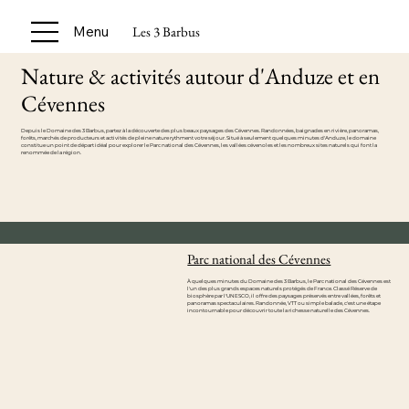
Les 3 Barbus
Menu
Nature & activités autour d'Anduze et en
Cévennes
Depuis le Domaine des 3 Barbus, partez à la découverte des plus beaux paysages des Cévennes. Randonnées, baignades en rivière, panoramas,
forêts, marchés de producteurs et activités de pleine nature rythment votre séjour. Situé à seulement quelques minutes d'Anduze, le domaine
constitue un point de départ idéal pour explorer le Parc national des Cévennes, les vallées cévenoles et les nombreux sites naturels qui font la
renommée de la région.
Parc national des Cévennes
À quelques minutes du Domaine des 3 Barbus, le Parc national des Cévennes est
l'un des plus grands espaces naturels protégés de France. Classé Réserve de
biosphère par l'UNESCO, il offre des paysages préservés entre vallées, forêts et
panoramas spectaculaires. Randonnée, VTT ou simple balade, c'est une étape
incontournable pour découvrir toute la richesse naturelle des Cévennes.