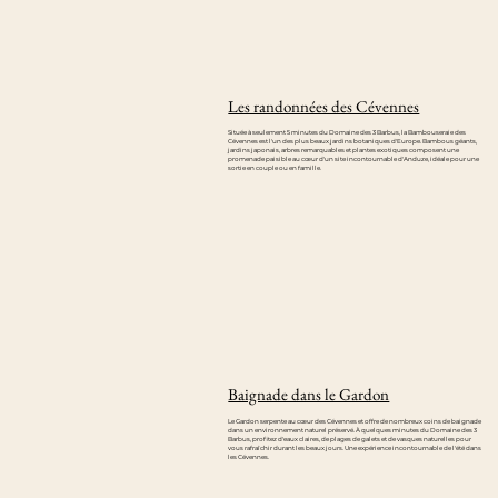
Les randonnées des Cévennes
Située à seulement 5 minutes du Domaine des 3 Barbus, la Bambouseraie des
Cévennes est l'un des plus beaux jardins botaniques d'Europe. Bambous géants,
jardins japonais, arbres remarquables et plantes exotiques composent une
promenade paisible au cœur d'un site incontournable d'Anduze, idéale pour une
sortie en couple ou en famille.
Baignade dans le Gardon
Le Gardon serpente au cœur des Cévennes et offre de nombreux coins de baignade
dans un environnement naturel préservé. À quelques minutes du Domaine des 3
Barbus, profitez d'eaux claires, de plages de galets et de vasques naturelles pour
vous rafraîchir durant les beaux jours. Une expérience incontournable de l'été dans
les Cévennes.