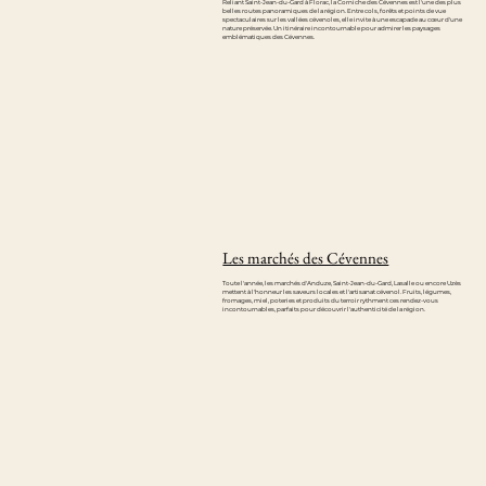
Reliant Saint-Jean-du-Gard à Florac, la Corniche des Cévennes est l'une des plus
belles routes panoramiques de la région. Entre cols, forêts et points de vue
spectaculaires sur les vallées cévenoles, elle invite à une escapade au cœur d'une
nature préservée. Un itinéraire incontournable pour admirer les paysages
emblématiques des Cévennes.
Les marchés des Cévennes
Toute l'année, les marchés d'Anduze, Saint-Jean-du-Gard, Lasalle ou encore Uzès
mettent à l'honneur les saveurs locales et l'artisanat cévenol. Fruits, légumes,
fromages, miel, poteries et produits du terroir rythment ces rendez-vous
incontournables, parfaits pour découvrir l'authenticité de la région.