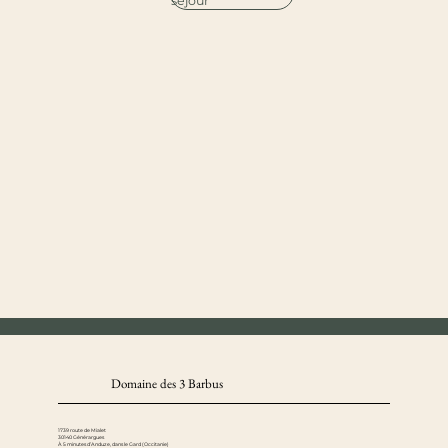
séjour
Domaine des 3 Barbus
1739 route de Mialet
30140 Générargues
À 5 minutes d’Anduze, dans le Gard (Occitanie)