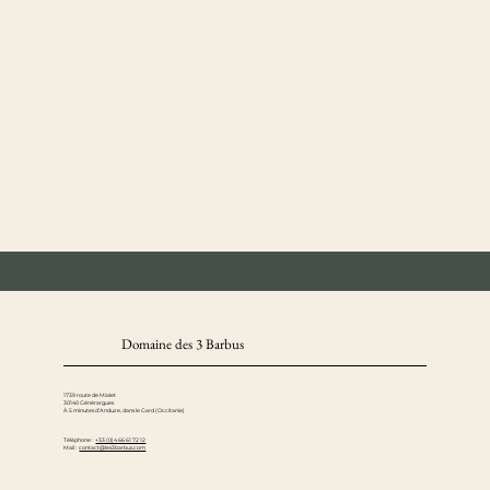
Domaine des 3 Barbus
1739 route de Mialet
30140 Générargues
À 5 minutes d’Anduze, dans le Gard (Occitanie)
Téléphone :
+33 (0)4 66 61 72 12
Mail :
contact@les3barbus.com