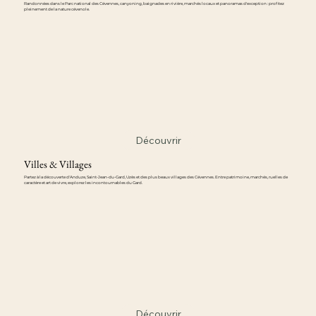
Randonnées dans le Parc national des Cévennes, canyoning, baignades en rivière, marchés locaux et panoramas d'exception : profitez
pleinement de la nature cévenole.
Découvrir
Villes & Villages
Partez à la découverte d'Anduze, Saint-Jean-du-Gard, Uzès et des plus beaux villages des Cévennes. Entre patrimoine, marchés, ruelles de
caractère et art de vivre, explorez les incontournables du Gard.
Découvrir