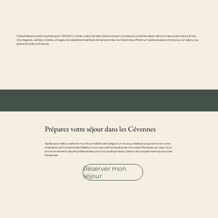
Classé Réserve de biosphère par l'UNESCO, le Parc national des Cévennes est l'une des plus belles destinations nature de France. Entre
montagnes, vallées, rivières, villages de caractère et sentiers de randonnée, les Cévennes offrent un cadre exceptionnel pour un séjour au
grand air près d'Anduze.
Préparez votre séjour dans les Cévennes
Après avoir découvert les incontournables de la région, il ne vous reste plus qu'à choisir votre
chambre. Le Domaine des 3 Barbus vous accueille à quelques minutes d'Anduze, au cœur d'un
environnement naturel préservé avec piscine, accès privé au Gardon et vue panoramique sur les
Cévennes.
Réserver mon
séjour