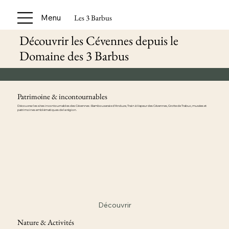
Les 3 Barbus
Menu
Découvrir les Cévennes depuis le
Domaine des 3 Barbus
Patrimoine & incontournables
Découvrez les sites incontournables des Cévennes : Bambouseraie d'Anduze, Train à Vapeur des Cévennes, Grotte de Trabuc, musées et
patrimoines emblématiques de la région.
Découvrir
Nature & Activités